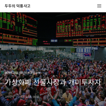
두두의 덕통사고
볼거리 읽을거리/비트코인공부
가상화폐 선물시장과 개미투자자
교자만두
2018. 1. 26. 00:00